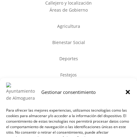
Callejero y localización
Áreas de Gobierno
Agricultura
Bienestar Social
Deportes
Festejos
Mayores
Gestionar consentimiento
Contacto
Para ofrecer las mejores experiencias, utilizamos tecnologías como las
Plaza de España, 1. Almoguera (19115), Guadalajara.
cookies para almacenar y/o acceder a la información del dispositivo. El
consentimiento de estas tecnologías nos permitirá procesar datos como
el comportamiento de navegación o las identificaciones únicas en este
Teléfono:
949 38 00 01
sitio. No consentir o retirar el consentimiento, puede afectar