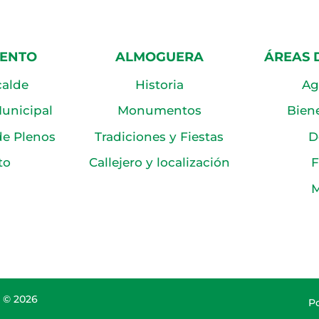
IENTO
ALMOGUERA
ÁREAS 
calde
Historia
Ag
unicipal
Monumentos
Biene
de Plenos
Tradiciones y Fiestas
D
to
Callejero y localización
F
M
 © 2026
Po