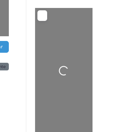
Cargando…
ar
nte