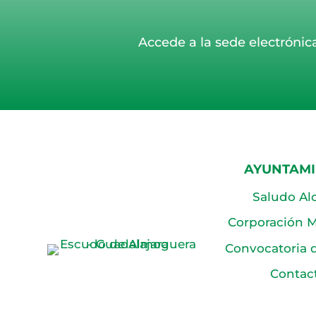
Accede a la sede electrónic
AYUNTAM
Saludo Al
Corporación M
Convocatoria 
Contac