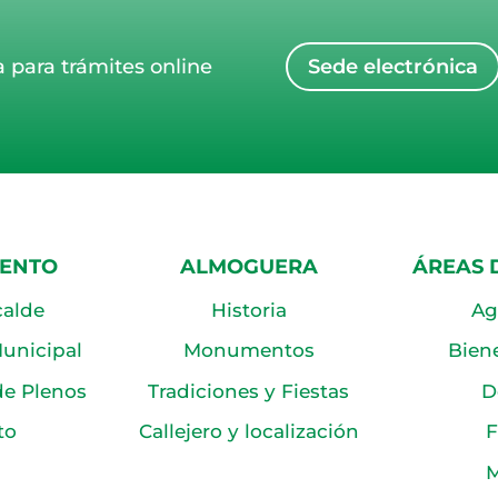
a para trámites online
Sede electrónica
IENTO
ALMOGUERA
ÁREAS 
calde
Historia
Ag
unicipal
Monumentos
Biene
de Plenos
Tradiciones y Fiestas
D
to
Callejero y localización
F
M